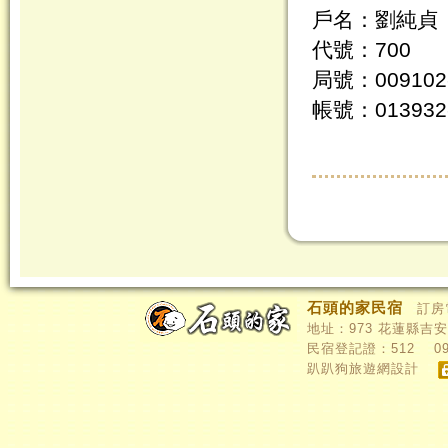
戶名：
劉純貞
代號：
700
局號：
009102
帳號：
013932
石頭的家民宿
訂房
地址：
973
花蓮縣吉安
民宿登記證：
512
0
趴趴狗旅遊網設計