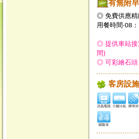
有無附
◎ 免費供應
用餐時間‧08：0
◎ 提供車站
間)
◎ 可彩繪石頭
客房設