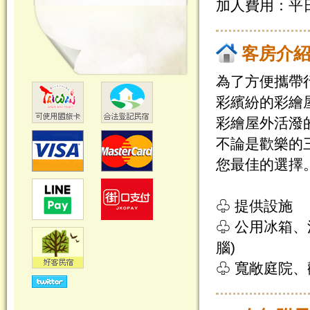
加人費用：平日/
客房介
為了方便攜帶
彩繽紛的彩繪
彩繪屋外活潑
不論是歡樂的
您最佳的選擇
♧ 提供設施
♧ 公用冰箱
腦)
♧ 寬敞庭院