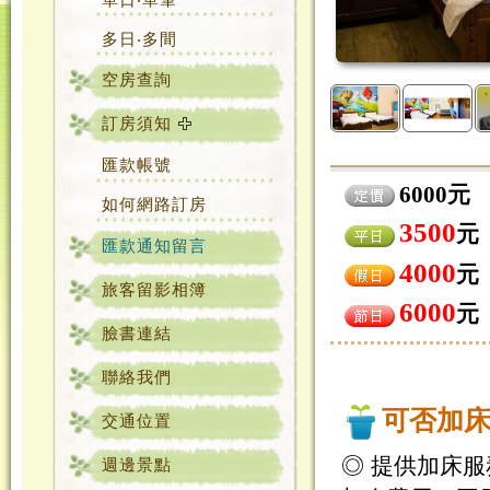
多日‧多間
空房查詢
訂房須知
匯款帳號
6000元
如何網路訂房
3500
元
匯款通知留言
4000
元
旅客留影相簿
6000
元
臉書連結
聯絡我們
可否加
交通位置
◎ 提供加床服
週邊景點