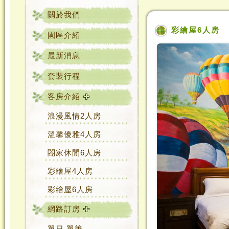
關於我們
彩繪屋6人房
園區介紹
最新消息
套裝行程
客房介紹
浪漫風情2人房
溫馨優雅4人房
閤家休閒6人房
彩繪屋4人房
彩繪屋6人房
網路訂房
單日‧單筆