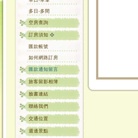
多日‧多間
空房查詢
訂房須知
匯款帳號
如何網路訂房
匯款通知留言
旅客留影相簿
臉書連結
聯絡我們
交通位置
週邊景點